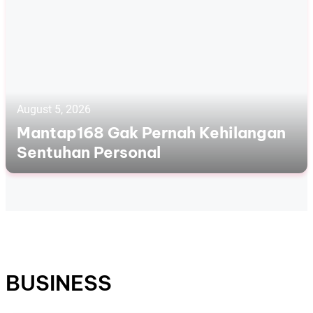
August 5, 2026
Mantap168 Gak Pernah Kehilangan
Sentuhan Personal
BUSINESS