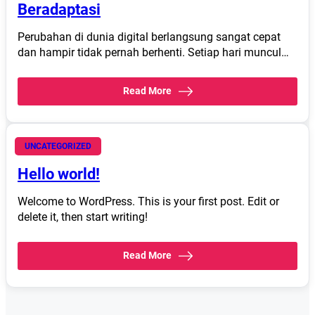
Beradaptasi
Perubahan di dunia digital berlangsung sangat cepat
dan hampir tidak pernah berhenti. Setiap hari muncul…
Read More
August 4, 2026
UNCATEGORIZED
Hello world!
Welcome to WordPress. This is your first post. Edit or
delete it, then start writing!
Read More