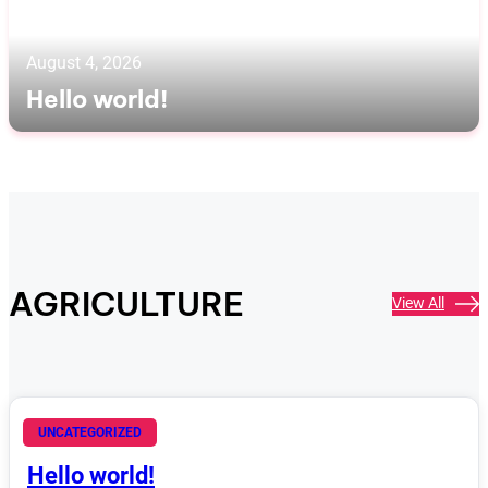
August 4, 2026
Hello world!
AGRICULTURE
View All
August 4, 2026
UNCATEGORIZED
Hello world!