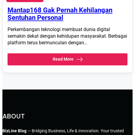
Mantap168 Gak Pernah Kehilangan
Sentuhan Personal
Perkembangan teknologi membuat dunia digital
semakin dekat dengan kehidupan masyarakat. Berbagai
platform terus bermunculan dengan…
Read More
ABOUT
BizLine Blog
— Bridging Business, Life & Innovation. Your trusted