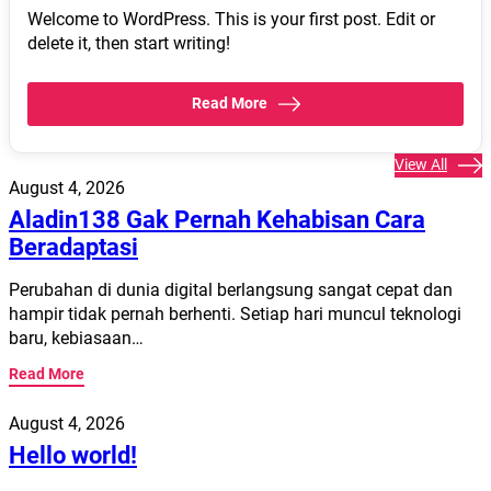
Welcome to WordPress. This is your first post. Edit or
delete it, then start writing!
Read More
View All
August 4, 2026
Aladin138 Gak Pernah Kehabisan Cara
Beradaptasi
Perubahan di dunia digital berlangsung sangat cepat dan
hampir tidak pernah berhenti. Setiap hari muncul teknologi
baru, kebiasaan…
Read More
August 4, 2026
Hello world!