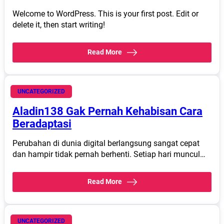
Welcome to WordPress. This is your first post. Edit or
delete it, then start writing!
Read More
August 4, 2026
UNCATEGORIZED
Aladin138 Gak Pernah Kehabisan Cara
Beradaptasi
Perubahan di dunia digital berlangsung sangat cepat
dan hampir tidak pernah berhenti. Setiap hari muncul…
Read More
August 5, 2026
UNCATEGORIZED