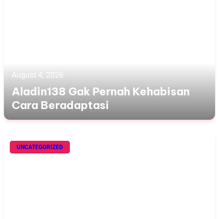
August 4, 2026
Aladin138 Gak Pernah Kehabisan
Cara Beradaptasi
UNCATEGORIZED